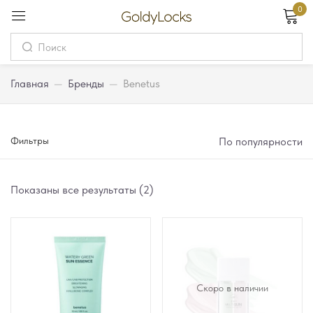
0
Вход
Username
Главная
—
Бренды
—
Benetus
Password
Фильтры
По популярности
Запомнить меня
Забыли пароль?
Показаны все результаты (2)
Вход
Регистрация
Скоро в наличии
Или войдите через