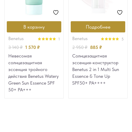
В корзину
Подробнее
benetus
benetus
1
5
Оценка
5.00
Оценка
5.00
3 140
₽
1 570
₽
2 950
₽
885
₽
из 5
из 5
Невесомая
Солнцезащитная
солнцезащитная
эссенция-конструктор
эссенция тройного
Benetus 2 in 1 Multi Sun
действия Benetus Watery
Essence & Tone Up
Green Sun Essence SPF
SPF50+ PA++++
50+ PA+++