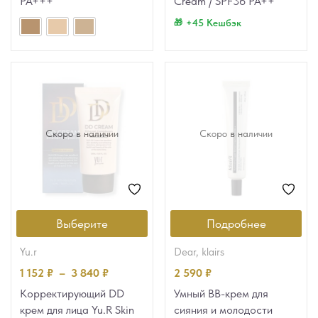
PA+++
Cream / SPF36 PA++
+45 Кешбэк
Скоро в наличии
Скоро в наличии
Выберите
Подробнее
yu.r
dear, klairs
1 152
₽
–
3 840
₽
2 590
₽
Корректирующий DD
Умный ВВ-крем для
крем для лица Yu.R Skin
сияния и молодости