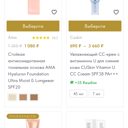
Выберите
Выберите
ama
cuskin
163
Оценка
4.94
1 350
₽
1 080
₽
690
₽
–
3 660
₽
из 5
Стойкая
Увлажняющий CC-крем с
антикомедогенная
витамином U для сияния
тональная основа AMA
кожи CUSkin Vitamin U
Hyaluron Foundation
CC Cream SPF38 PA+++
Ultra Moist & Longwear
+35 Кешбэк
SPF20
45 мл
7 мл
РЕКОМЕНДУЕМ