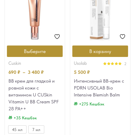
Выберите
В корзину
cuskin
usolab
2
Оценка
5.00
690
₽
–
3 480
₽
5 500
₽
из 5
ВВ крем для гладкой и
Интенсивный BB-крем с
ровной кожи с
PDRN USOLAB Bio
витамином U CUSkin
Intensive Blemish Balm
Vitamin U BB Cream SPF
+275 Кешбэк
28 PA++
+35 Кешбэк
45 мл
7 мл