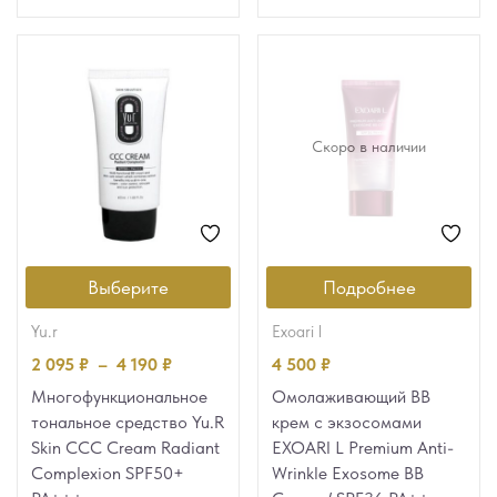
Скоро в наличии
Выберите
Подробнее
yu.r
exoari l
2 095
₽
–
4 190
₽
4 500
₽
Многофункциональное
Омолаживающий BB
тональное средство Yu.R
крем с экзосомами
Skin CCC Cream Radiant
EXOARI L Premium Anti-
Complexion SPF50+
Wrinkle Exosome BB