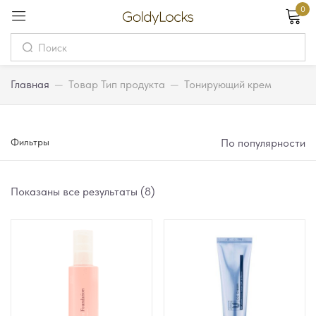
0
Вход
Username
Главная
—
Товар Тип продукта
—
Тонирующий крем
Password
Фильтры
По популярности
Запомнить меня
Забыли пароль?
Показаны все результаты (8)
Вход
Регистрация
Или войдите через