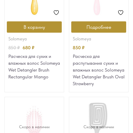
В корзину
Подробнее
solomeya
solomeya
850
₽
680
₽
850
₽
Расческа для сухих и
Расческа для
влажных волос Solomeya
распутывания сухих и
Wet Detangler Brush
влажных волос Solomeya
Rectangular Mango
Wet Detangler Brush Oval
Strawberry
Скоро в наличии
Скоро в наличии