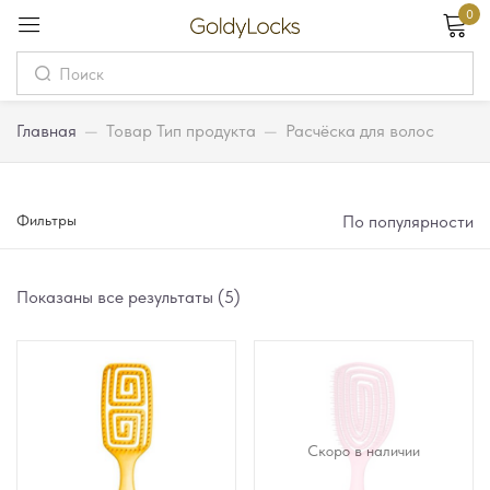
0
Вход
Username
Главная
—
Товар Тип продукта
—
Расчёска для волос
Password
Фильтры
По популярности
Запомнить меня
Забыли пароль?
Показаны все результаты (5)
Вход
Регистрация
Скоро в наличии
Или войдите через