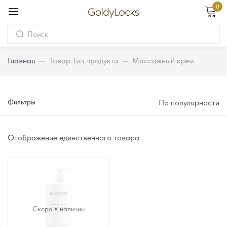
0
Вход
Username
Главная
—
Товар Тип продукта
—
Массажный крем
Password
Фильтры
По популярности
Запомнить меня
Забыли пароль?
Отображение единственного товара
Вход
Регистрация
Скоро в наличии
Или войдите через