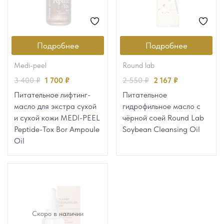
Подробнее
Подробнее
medi-peel
round lab
3 400
₽
1 700
₽
2 550
₽
2 167
₽
Питательное лифтинг-
Питательное
масло для экстра сухой
гидрофильное масло с
и сухой кожи MEDI-PEEL
чёрной соей Round Lab
Peptide-Tox Bor Ampoule
Soybean Cleansing Oil
Oil
Скоро в наличии