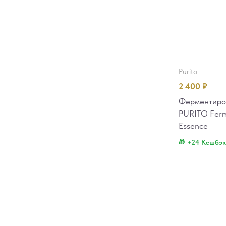
purito
2 400
₽
Ферментиров
PURITO Ferm
Essence
+24 Кешбэк