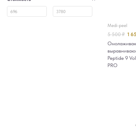
medi-peel
5 500
₽
1 6
Омолаживаю
выравниваю
Peptide 9 Vo
PRO