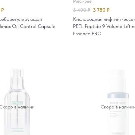
medi-peel
0
₽
5 400
₽
3 780
₽
 себорегулирующая
Кислородная лифтинг-эссе
imax Oil Control Capsule
PEEL Peptide 9 Volume Liftin
Essence PRO
Скоро в наличии
Скоро в наличи