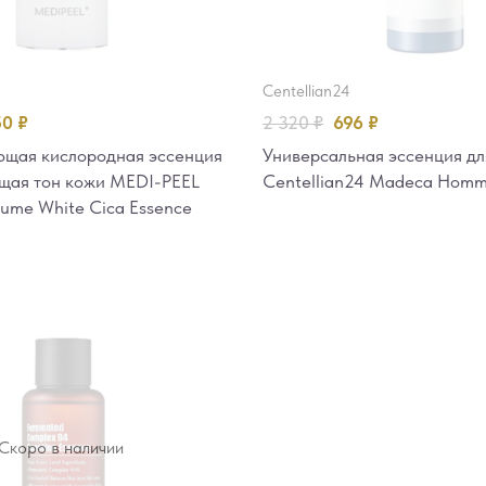
centellian24
50
₽
2 320
₽
696
₽
щая кислородная эссенция
Универсальная эссенция д
щая тон кожи MEDI-PEEL
Centellian24 Madeca Homme
lume White Cica Essence
Скоро в наличии