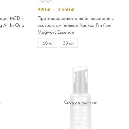
i'm from
990
₽
–
3 550
₽
нция MEDI-
Противовоспалительная эссенция с
g All In One
экстрактом полыни Канхва I’m from
Mugwort Essence
160 мл
30 мл
и
Скоро в наличии