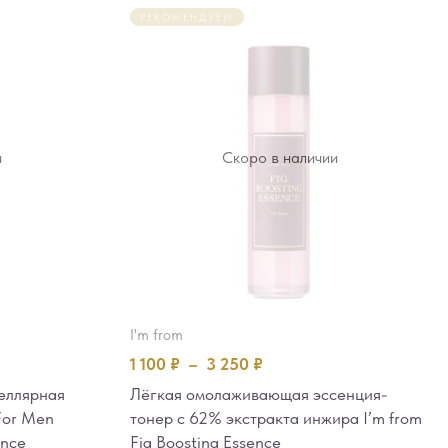
РЕКОМЕНДУЕМ
и
Скоро в наличии
i'm from
1 100
₽
–
3 250
₽
еллярная
Лёгкая омолаживающая эссенция-
For Men
тонер c 62% экстракта инжира I’m from
ence
Fig Boosting Essence