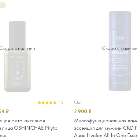
ЕМ
Скоро в наличии
Скоро в наличи
ckd
13
Оценка
5.00
864
₽
2 900
₽
из 5
ющая фито-активная
Многофункциональная лам
я лица OSHINCHAE Phyto
эссенция для мужчин CKD 
nce
Auqa Hyalon All In One Ess