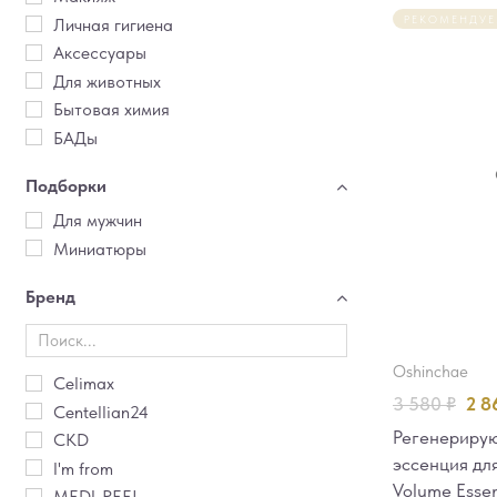
РЕКОМЕНДУ
Личная гигиена
Аксессуары
Для животных
Бытовая химия
БАДы
Подборки
Для мужчин
Миниатюры
Бренд
oshinchae
Celimax
3 580
₽
2 
Centellian24
Регенериру
CKD
эссенция дл
I'm from
Volume Esse
MEDI-PEEL