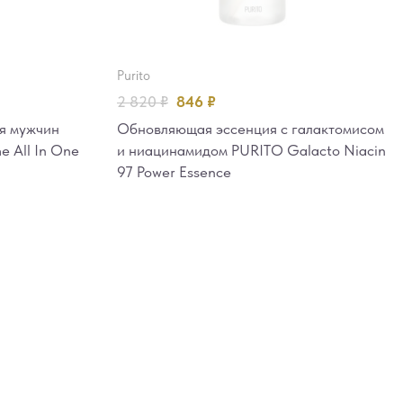
purito
2 820
₽
846
₽
ля мужчин
Обновляющая эссенция с галактомисом
 All In One
и ниацинамидом PURITO Galacto Niacin
97 Power Essence