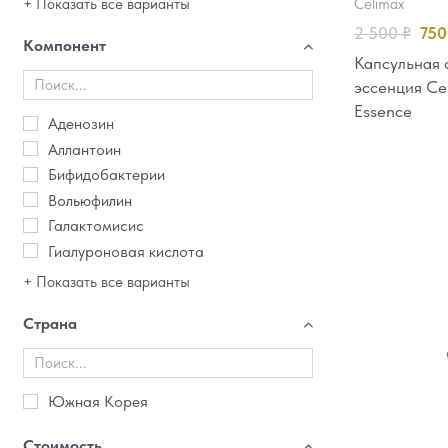
celimax
+ Показать все варианты
2 500
₽
75
Компонент
Капсульная
эссенция Cel
Essence
Аденозин
Аллантоин
Бифидобактерии
Вольюфилин
Галактомисис
Гиалуроновая кислота
+ Показать все варианты
Страна
Южная Корея
Стоимость