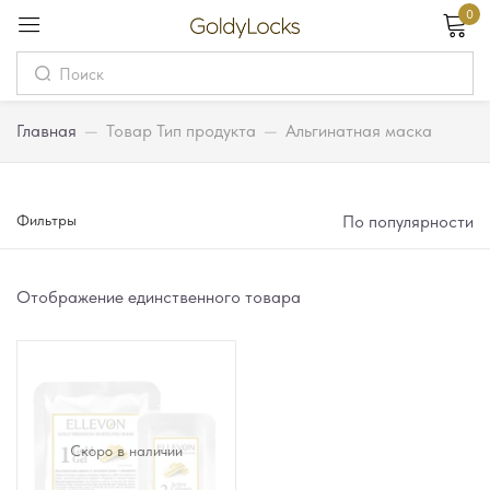
0
Вход
Username
Главная
—
Товар Тип продукта
—
Альгинатная маска
Password
Фильтры
По популярности
Запомнить меня
Забыли пароль?
Отображение единственного товара
Вход
Регистрация
Скоро в наличии
Или войдите через