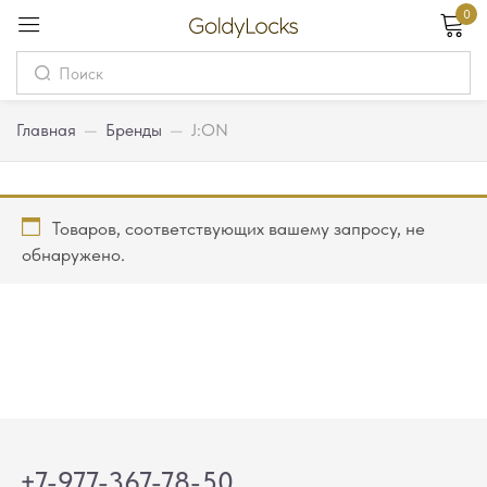
0
Вход
Username
Главная
—
Бренды
—
J:ON
Password
Товаров, соответствующих вашему запросу, не
обнаружено.
Запомнить меня
Забыли пароль?
Вход
Регистрация
Или войдите через
+7-977-367-78-50